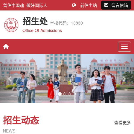
留住中国魂 做好国际人
前往主站
留言信箱
招生处
学校代码：13830
Office Of Admissions
Togg
navig
Previous
Nex
招生动态
查看更多
NEWS