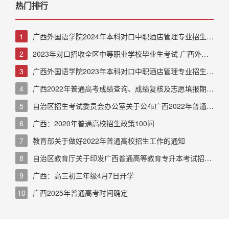
热门排行
1
广西外国语学院2024年本科对口中职酒店管理专业招生考
试职业技能测试大纲
2
2023年对口招收全区中等职业学校毕业生考试 广西外国
语学院考点公告
3
广西外国语学院2023年本科对口中职酒店管理专业招生考
试职业技能测试大纲
4
广西2022年普通高考成绩查询、成绩复核及志愿填报期间
咨询电话
5
自治区招生考试委员会办公室关于公布广西2022年普通高
校招生录取最低控制分数线的通知
6
广西：2020年普通高校招生政策100问
7
教育部关于做好2022年普通高校招生工作的通知
8
自治区教育厅关于印发广西普通高等教育专升本考试招生
工作实施办法的通知
9
广西：高三初三年级4月7日开学
10
广西2025年普通高考时间确定