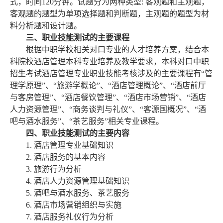
式，时间120分钟。试题分为两种类型: 客观
题
和主观
题
，
客观题的题型为单项选择题
和判断题
，主观题的题型为材
料分析
题
和设计题。
三、职业技能测试的主要课程
根据中职学校相关对口专业的人才培养方案，结合本
科院校酒店管理本科专业培养及教学要求，本科对口中职
招生考试酒店管理专业职业技能考核涉及的主要课程有
“管
理学原理”、“旅游学概论”、“酒店管理概论”、“酒店前厅
与客房管理”、“酒店餐饮管理”、“酒店市场营销”、“酒店
人力资源管理”、“商务谈判与礼仪”、“客源国概况”、“酒
吧与酒水服务”、“茶艺服务”相关专业课程。
四、职业技能测试的主要内容
1
.
酒店管理专业基础知识
2
.
酒店服务的基本内容
3
.
旅游行为分析
4
.
酒店人力资源管理基础知识
5
.
酒吧与酒水服务、茶艺服务
6
.
酒店市场营销组织与实施
7
.
酒店服务礼仪行为分析