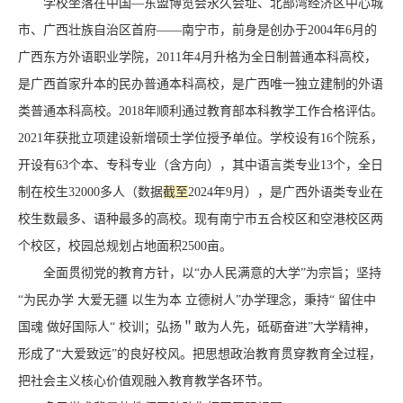
学校坐落在中国—东盟博览会永久会址、北部湾经济区中心城
市、广西壮族自治区首府——南宁市，前身是创办于2004年6月的
广西东方外语职业学院，2011年4月升格为全日制普通本科高校，
是广西首家升本的民办普通本科高校，是广西唯一独立建制的外语
类普通本科高校。2018年顺利通过教育部本科教学工作合格评估。
2021年获批立项建设新增硕士学位授予单位。学校设有16个院系，
开设有63个本、专科专业（含方向），其中语言类专业13个，全日
制在校生32000多人（数据
截至
2024年9月），是广西外语类专业在
校生数最多、语种最多的高校。现有南宁市五合校区和空港校区两
个校区，校园总规划占地面积2500亩。
全面贯彻党的教育方针，以“办人民满意的大学”为宗旨；坚持
“为民办学 大爱无疆 以生为本 立德树人”办学理念，秉持“ 留住中
国魂 做好国际人“ 校训；弘扬＂敢为人先，砥砺奋进”大学精神，
形成了“大爱致远”的良好校风。把思想政治教育贯穿教育全过程，
把社会主义核心价值观融入教育教学各环节。