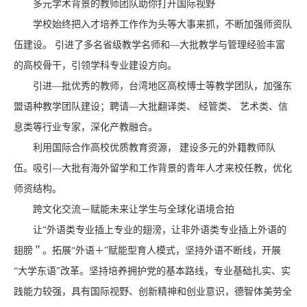
多元学术背景的教师团队助你打开国际视野
学校始终把入才培养工作作为头等大事来抓，不断加强师资队
伍建设。 引进了多名省级教学名师和—大批教学与管理经验丰富
的高校骨干，引领学科专业建设方向。
引进—批优秀的教师，台湾地区高校博士等教学团队，加强东
盟语种教学团队建设；聘请—大批翻译类、 经管类、 艺术类、信
息类等行业专家，深化产教融合。
利用国际合作高校优质教育资源， 建设多元的外籍教师队
伍。吸引—大批有海外留学和工作背景的青年人才来校任教，优化
师资结构。
跨文化交流－赋能未来让学生与全球化语境合拍
让“外语类专业插上专业的翅滂，让非外语类专业插上外语的
翅膀＂。拓展“外语＋”赋能型育人模式，坚持外语不断线，开展
“大学东语”改革。坚持培养拥护党的基本路线，专业基础扎实、实
践能力较强，具有国际视野、创新精神和创业意识，德智体美劳全