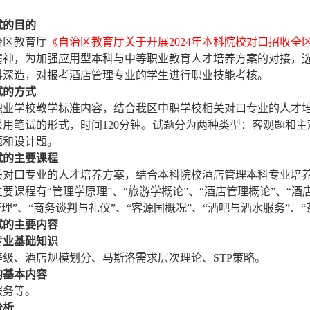
试的目的
治区教育厅
《自治区教育厅关于开展
2024年本科院校对口招收
精神，为加强应用型本科与中等职业教育人才培养方案的对接，
科深造，对报考酒店管理专业的学生进行职业技能考核。
试的方式
职业学校教学标准内容，结合我区中职学校相关对口专业的人才
用笔试的形式，时间120分钟。试题分为两种类型
：
客观
题
和主
题
和设计题。
试的主要课程
关对口专业的人才培养方案，结合本科院校酒店管理本科专业培
主要课程有
“管理学原理”、“旅游学概论”、“酒店管理概论”、“
管理”、“商务谈判与礼仪”、“客源国概况”、“酒吧与酒水服务”、
试的主要内容
专业基础知识
等级、酒店规模划分、马斯洛需求层次理论、
STP策略。
的基本内容
服务等。
分析