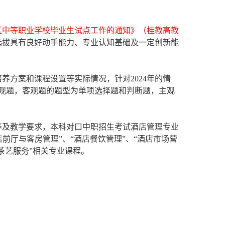
全区中等职业学校毕业生试点工作的通知
》（桂教高教
选拔具有良好动手能力、专业认知基础及一定创新能
培养方案和课程设置等实际情况，针对
2024年的情
观
题
，客观题的题型为单项选择题
和判断题
，主观
养及教学要求，本科对口中职招生考试酒店管理专业
酒店前厅与客房管理”、“酒店餐饮管理”、“酒店市场营
“茶艺服务”相关专业课程。