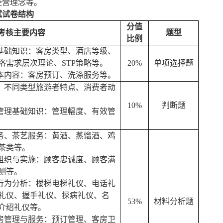
经营理念
等。
试试卷结构
分值
考核主要内容
题型
比例
业基础知识：客房类型、酒店等级、
洛需求层次理论、
STP策略
等。
2
0
%
单项选择题
基本内容：客房预订、洗涤服务等。
析：不同类型旅游者特点、消费者动
1
0
%
判断题
源管理基础知识
：管理幅度、有效管
服务、茶艺服务：黄酒、蒸馏酒、鸡
茶类等。
销组织与实施：顾客忠诚度、顾客满
测等。
仪行为分析：楼梯电梯礼仪、电话礼
礼仪、握手礼仪、探病礼仪、名
5
3
%
材料分析题
介绍礼仪等。
客房管理与服务：预订管理、客房卫