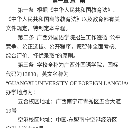
第一章
总
则
第一条
根据《中华人民共和国教育法》、
《中华人民共和国高等教育法》以及教育部有关
文件规定，特制定本章程。
第二条
广西外国语学院招生工作遵循
“公平
竞争、公正选拔、公开程序，德智体全面考核、
综合评价、择优录取”的原则。
第三条
学校全称为广西外国语学院，国标
代码为
13830，英文名称为
“G
UANGXI
U
NIVERSITY
OF
F
OREIGN
L
ANGUA
办学地点为
：
五合校区地址：广西南宁市青秀区五合大道
19号
空港校区地址：中国
-东盟南宁空港经济区