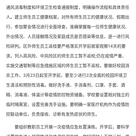
通风消毒制度和环境卫生检查通报制度，明确操作流程和具体责任
人。建立师生员工健康档案，对所有师生员工的健康状况、假期出
行、参加聚会情况进行全面排查，准确掌握每一位师生健康状况、
外出情况、人员接触情况及家庭成员是否感染等信息，逐一进行风
险研判。区外师生员工返桂要严格落实开学前居家观察14天的要
求。列入高风险、中风险区的师生员工暂不返校;仍在疫情严重、
实施交通管制等应急措施区域的师生员工暂不返校。要做好校园消
杀工作，3月23日起至开学前，要至少进行2次全面的校园环境卫
生清洁和预防性消毒。做好洗手液、手消毒剂、口罩、手套、酒
精、消毒液、体温计等疫情防控物资储备。学校要设置相对独立的
临时隔离室，设置完善洗手设施。要明确一家医疗机构作为疫情防
控联动单位，负责接收、诊断有发热症状的师生。
要组织教职员工开展一次疫情应急处置演练。开学后，要科学