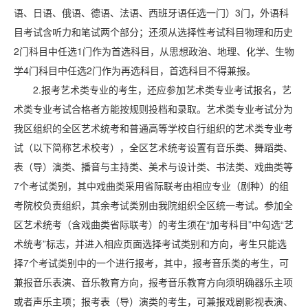
语、日语、俄语、德语、法语、西班牙语任选一门）3门，外语科
目考试含听力和笔试两个部分；还须从选择性考试科目物理和历史
2门科目中任选1门作为首选科目，从思想政治、地理、化学、生物
学4门科目中任选2门作为再选科目，首选科目不得兼报。
2.报考艺术类专业的考生，还应参加艺术类专业考试报名，艺
术类专业考试合格者方能按规则投档和录取。艺术类专业考试分为
我区组织的全区艺术统考和普通高等学校自行组织的艺术类专业考
试（以下简称艺术校考），全区艺术统考设置有音乐类、舞蹈类、
表（导）演类、播音与主持类、美术与设计类、书法类、戏曲类等
7个考试类别，其中戏曲类采用省际联考由相应专业（剧种）的组
考院校负责组织，其余考试类别由我院组织全区统一考试。参加全
区艺术统考（含戏曲类省际联考）的考生须在“加考科目”中勾选“艺
术统考”标志，并进入相应页面选择考试类别和方向，考生只能选
择7个考试类别中的一个进行报考，其中，报考音乐类的考生，可
兼报音乐表演、音乐教育方向，报考音乐教育方向须明确器乐主项
或者声乐主项；报考表（导）演类的考生，可兼报戏剧影视表演、