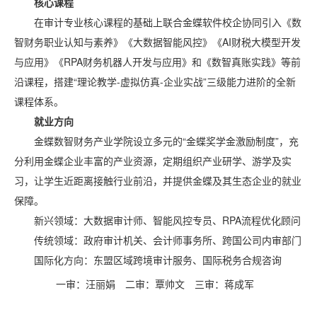
核心课程
在审计专业核心课程的基础上联合金蝶软件校企协同引入《数
智财务职业认知与素养》《大数据智能风控》《AI财税大模型开发
与应用》《RPA财务机器人开发与应用》和《数智真账实践》等前
沿课程，搭建“理论教学-虚拟仿真-企业实战”三级能力进阶的全新
课程体系。
就业方向
金蝶数智财务产业学院设立多元的“金蝶奖学金激励制度”，充
分利用金蝶企业丰富的产业资源，定期组织产业研学、游学及实
习，让学生近距离接触行业前沿，并提供金蝶及其生态企业的就业
保障。
新兴领域：大数据审计师、智能风控专员、RPA流程优化顾问
传统领域：政府审计机关、会计师事务所、跨国公司内审部门
国际化方向：东盟区域跨境审计服务、国际税务合规咨询
一审：汪丽娟
二审：覃帅文
三审：蒋成军