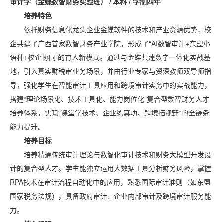
审计学（金蝶数智财务实验班） / 本科 / 学制四年
培养特色
依托财务信息化龙头企业金蝶软件的技术和产业资源优势，校
企共建了广西首家数智财务产业学院，形成了“AI数智审计+东盟小
语种+校企协同”的育人新模式。通过与金蝶共建数字一体化实战基
地，引入真实财税审业务场景，并由行业专家与资深教师双导师指
导，强化学生在智能审计工具应用和跨境审计实务中的实战能力，
搭建“理论场景化、技术工具化、能力岗位化”复合型数智财务人才
培养体系，实现“课堂学技术、企业练真功、跨境拓视野”的全链条
能力提升。
培养目标
培养精通传统审计理论与数智化审计技术和财务大模型开发设
计的复合型人才。学生能独立运用大数据工具分析财务风险，掌握
RPA技术在审计流程自动化中的应用，熟悉国际审计准则（如东盟
国家税务法规），具备政府审计、企业内部审计及跨境审计服务能
力。