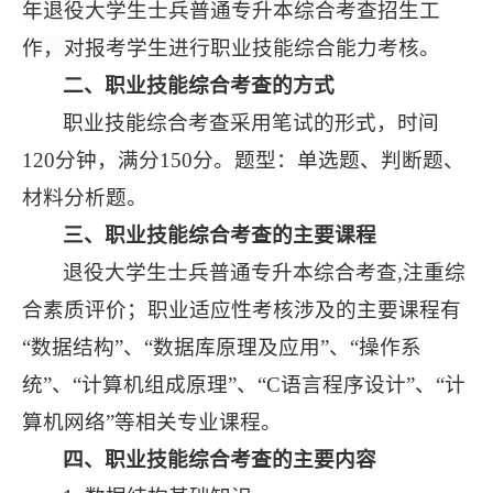
年退役大学生士兵普通专升本综合考查招生工
作，
对报考学生进行职业
技能综合能力
考核。
二、职业技能
综合考查
的方式
职业技能
综合考查
采用笔试的形式，时间
120分钟
，满分
150分
。
题型
：
单选题、判断题、
材料分析题。
三、职业技能
综合考查
的主要课程
退役大学生士兵普通专升本综合考查
,注重综
合素质评价；职业适应性考核涉及的主要课程有
“
数据结构
”、“
数据库原理及应用
”、“
操作系
统
”、“
计算机组成原理
”、“
C语言程序设计
”、“
计
算机网络
”
等
相关专业课程。
四、职业技能
综合考查
的主要内容